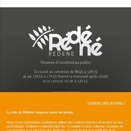
Horaires d'ouverture au public
Du lundi au vendredi de 8h45 à 12h15
et de 13h30 à 17h30 (fermé le mercredi après-midi)
et le samedi de 9h à 12h15.
MAIRIE DE REDENE
Place de l'église
29300 REDENE
Continuer sans accepter >
Tel : 02 98 96 70 44
La ville de Rédéné respecte votre vie privée
mairie@redene.bzh
Nous et nos partenaires souhaitons utiliser des cookies internes et de tiers ou des
technologies similaires (collectivement les « Cookies ») pour collecter certaines de
vos données
pour effectuer des analyses, et vous fournir des publicités et du