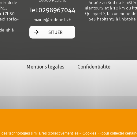
29300 REDENE
ndredi de
Située au sud du Finistèr
2h15
alentours et à 10 km du l
Tel : 02 98 96 70 44
à 17h30
Quimperlé, la commune de 
edi après-
ses habitants à l'histoir
mairie@redene.bzh
 de 9h à
SITUER
.
Mentions légales
Confidentialité
u des technologies similaires (collectivement les « Cookies ») pour collecter certai