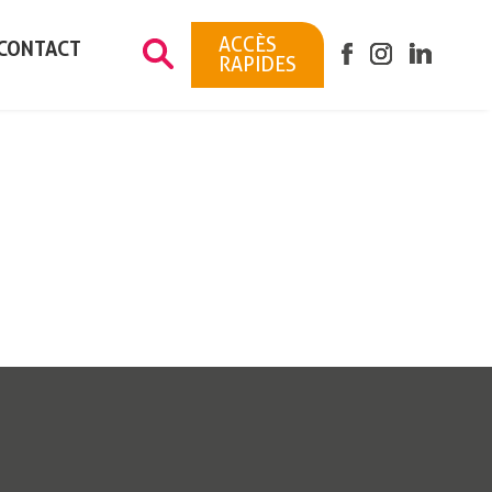
ACCÈS
CONTACT
RAPIDES
Citoyen (état civil,
mariage…)
Urbanisme
Associations
Rédéné Pratique