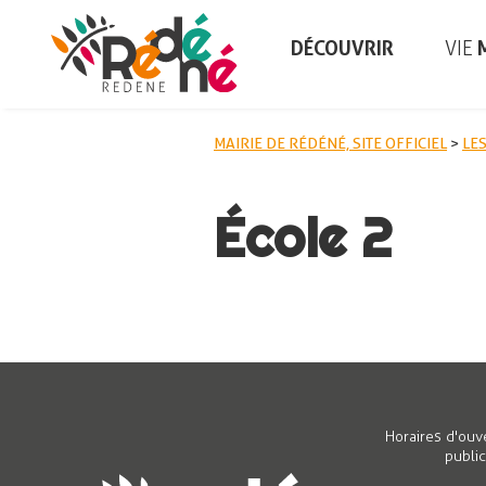
DÉCOUVRIR
VIE
M
MAIRIE DE RÉDÉNÉ, SITE OFFICIEL
>
LE
Jeunesse
Comm
École 2
Artis
CCAS
Sant
Environnement
La zo
Kerfl
Salles municipales et
Entr
locations
Travaux et Voirie
Le m
Horaires d'ouv
public
Urbanisme