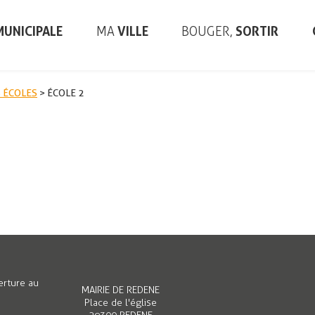
UNICIPALE
MA
VILLE
BOUGER,
SORTIR
S ÉCOLES
>
ÉCOLE 2
erces, Entreprises,
Les écoles
ans
é
Menus de la cantine
ne d’activité de
Garderie / Cantine
eury
eprendre à Rédéné
arché hebdomadaire
erture au
MAIRIE DE REDENE
Place de l'église