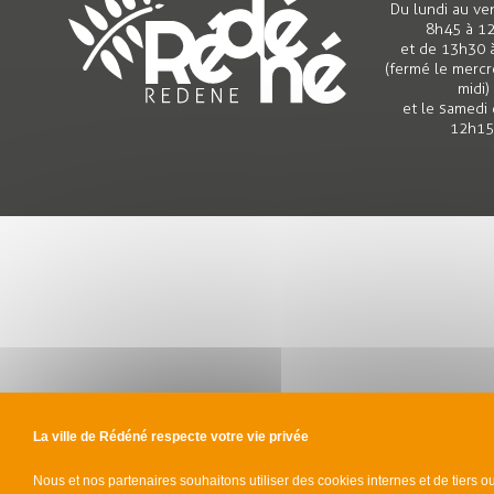
Du lundi au ve
8h45 à 1
et de 13h30 
(fermé le mercr
midi)
et le samedi
12h15
La ville de Rédéné respecte votre vie privée
Nous et nos partenaires souhaitons utiliser des cookies internes et de tiers o