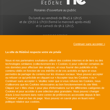
Horaires d'ouverture au public
Du lundi au vendredi de 8h45 à 12h15
et de 13h30 à 17h30 (fermé le mercredi après-midi)
et le samedi de 9h à 12h15.
MAIRIE DE REDENE
Place de l'église
29300 REDENE
Continuer sans accepter >
Tel : 02 98 96 70 44
La ville de Rédéné respecte votre vie privée
mairie@redene.bzh
Nous et nos partenaires souhaitons utiliser des cookies internes et de tiers ou des
technologies similaires (collectivement les « Cookies ») pour collecter certaines de
vos données
pour effectuer des analyses, et vous fournir des publicités et du
SITUER
contenu ciblés en fonction de vos intérêts et de vos activités en ligne et vous
permettre de partager du contenu sur les réseaux sociaux. Vous pouvez accepter
ou refuser ce qui précède en cliquant sur « Accepter tous les Cookies » ou «
Située au sud du Finistère à 15 km au Nord-Ouest de Lorient la plus
Continuer sans accepter ». Veuillez noter que si vous refusez les Cookies, nous
grande ville aux alentours et à 10 km du littoral et au cœur de la
n'utiliserons que les Cookies nécessaires au bon fonctionnement du site Web.
Communauté de communes du Pays de Quimperlé, la commune de
Cliquez sur « Mes choix » pour plus d'informations sur les différentes catégories de
Rédéné a su préserver son identité grâce à l’attachement de ses
Cookies et pour accéder à une sélection plus granulaire. Vous pouvez changer
habitants à l'histoire de leur commune et à son patrimoine
d'avis à tout moment dans notre centre de préférences accessible depuis le lien
historique et naturel.
"Cookies" situé en bas de page. Vous pouvez en savoir plus en lisant notre
politique relative aux cookies.