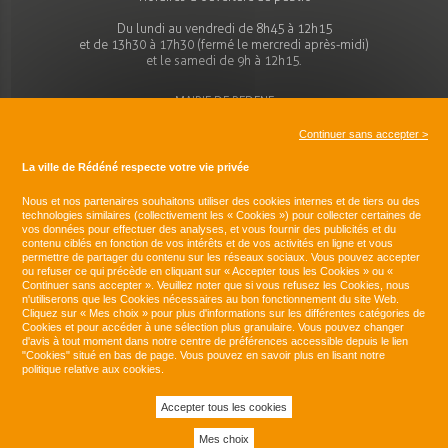
Du lundi au vendredi de 8h45 à 12h15
et de 13h30 à 17h30 (fermé le mercredi après-midi)
et le samedi de 9h à 12h15.
MAIRIE DE REDENE
Place de l'église
29300 REDENE
Continuer sans accepter >
Tel : 02 98 96 70 44
La ville de Rédéné respecte votre vie privée
mairie@redene.bzh
Nous et nos partenaires souhaitons utiliser des cookies internes et de tiers ou des
technologies similaires (collectivement les « Cookies ») pour collecter certaines de
vos données
pour effectuer des analyses, et vous fournir des publicités et du
SITUER
contenu ciblés en fonction de vos intérêts et de vos activités en ligne et vous
permettre de partager du contenu sur les réseaux sociaux. Vous pouvez accepter
ou refuser ce qui précède en cliquant sur « Accepter tous les Cookies » ou «
Située au sud du Finistère à 15 km au Nord-Ouest de Lorient la plus
Continuer sans accepter ». Veuillez noter que si vous refusez les Cookies, nous
grande ville aux alentours et à 10 km du littoral et au cœur de la
n'utiliserons que les Cookies nécessaires au bon fonctionnement du site Web.
Communauté de communes du Pays de Quimperlé, la commune de
Cliquez sur « Mes choix » pour plus d'informations sur les différentes catégories de
Rédéné a su préserver son identité grâce à l’attachement de ses
Cookies et pour accéder à une sélection plus granulaire. Vous pouvez changer
habitants à l'histoire de leur commune et à son patrimoine
d'avis à tout moment dans notre centre de préférences accessible depuis le lien
historique et naturel.
"Cookies" situé en bas de page. Vous pouvez en savoir plus en lisant notre
politique relative aux cookies.
Accepter tous les cookies
Mes choix